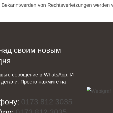
i Bekanntwerden von Rechtsverletzungen werden wi
 над своим новым
дня
авьте сообщение в WhatsApp. И
 детали. Просто нажмите на
фону:
0173 812 3035
App:
0173 812 3035