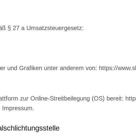
äß § 27 a Umsatzsteuergesetz:
der und Grafiken unter anderem von:
https://www.s
attform zur Online-Streitbeilegung (OS) bereit:
htt
m Impressum.
­schlichtungs­stelle