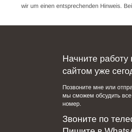
wir um einen entsprechenden Hinweis. Be
Начните работу
сайтом уже сего
Позвоните мне или отпр
мы сможем обсудить все
номер.
Звоните по теле
Пишите в Whats